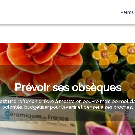
ENTS
NOTRE
NOS
CHAMBRE
Perman
IRES
HISTOIRE
AGENCES
FUNÉRAIRE
Prévoir ses obsèques
 est une réflexion difficile à mettre en oeuvre mais permet d
volontés, budgétiser pour l’avenir et penser à ses proches.