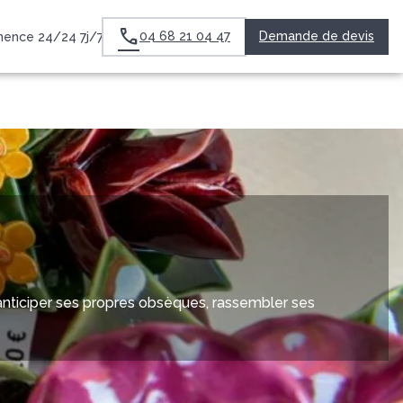
SERVICES AUX
ESPACES
BOUTIQUE EN
04 68 21 04 47
Demande de devis
ence 24/24 7j/7
FAMILLES
HOMMAGES
LIGNE
’anticiper ses propres obsèques, rassembler ses