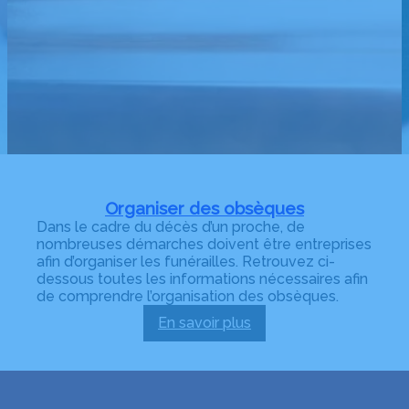
Organiser des obsèques
Dans le cadre du décès d’un proche, de
nombreuses démarches doivent être entreprises
afin d’organiser les funérailles. Retrouvez ci-
dessous toutes les informations nécessaires afin
de comprendre l’organisation des obsèques.
En savoir plus
:
Organiser
des
obsèques