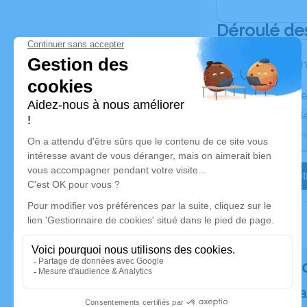
Déroulé de
Les inform
Activez une ale
Recevoir une ale
Je veux êtr
Rendez h
Plantez un a