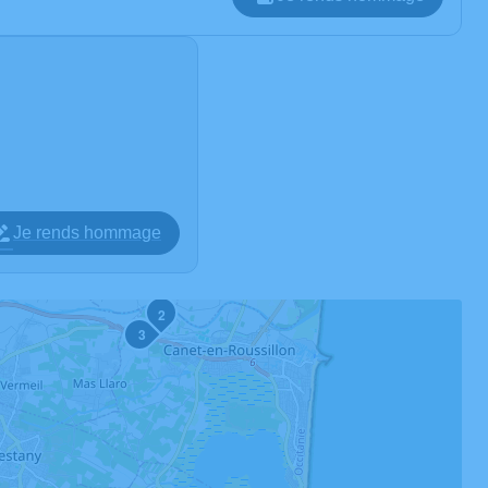
Je rends hommage
2
3