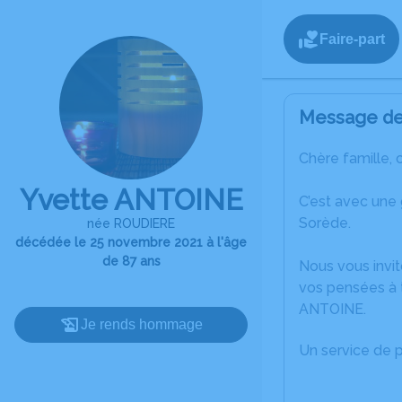
Faire-part
Message de 
Chère famille, 
Yvette ANTOINE
C’est avec une
Sorède.
née ROUDIERE
décédée le 25 novembre 2021 à l'âge
de 87 ans
Nous vous invit
vos pensées à t
ANTOINE.
Je rends hommage
Un service de 