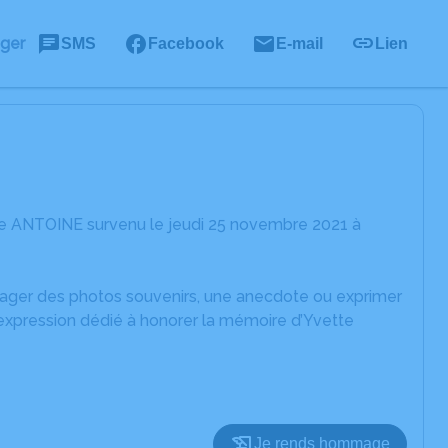
ager
SMS
Facebook
E-mail
Lien
te ANTOINE survenu le jeudi 25 novembre 2021 à
rtager des photos souvenirs, une anecdote ou exprimer
'expression dédié à honorer la mémoire d’Yvette
Je rends hommage