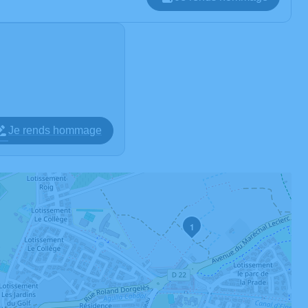
Je rends hommage
1