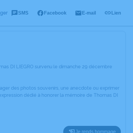
ager
SMS
Facebook
E-mail
Lien
homas DI LIEGRO survenu le dimanche 29 décembre
rtager des photos souvenirs, une anecdote ou exprimer
d'expression dédié à honorer la mémoire de Thomas DI
Je rends hommage