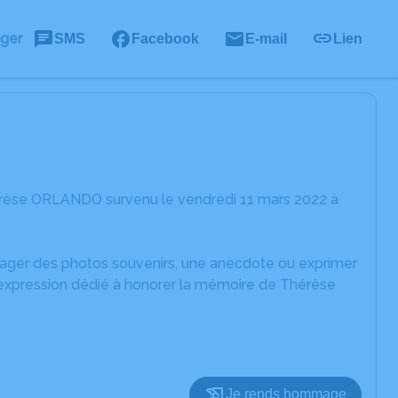
ager
SMS
Facebook
E-mail
Lien
érèse ORLANDO survenu le vendredi 11 mars 2022 à
rtager des photos souvenirs, une anecdote ou exprimer
d'expression dédié à honorer la mémoire de Thérèse
Je rends hommage