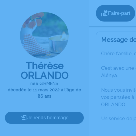
Faire-part
Message de 
Chère famille, 
Thérèse
C’est avec une
ORLANDO
Alénya.
née GIRMENS
Nous vous invit
décédée le 11 mars 2022 à l'âge de
86 ans
vos pensées à 
ORLANDO.
Je rends hommage
Un service de 