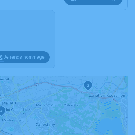
Je rends hommage
3
4