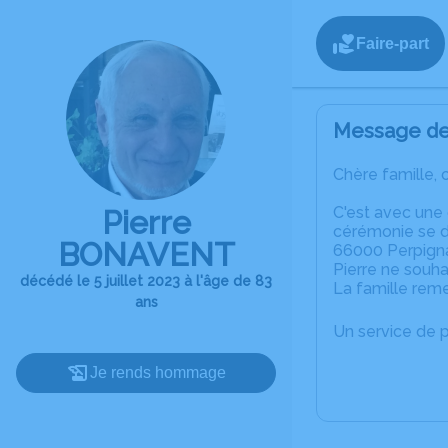
Faire-part
Message de 
Chère famille, 
C'est avec une
Pierre
cérémonie se dé
BONAVENT
66000 Perpign
Pierre ne souhai
décédé le 5 juillet 2023 à l'âge de 83
La famille reme
ans
Un service de 
Je rends hommage