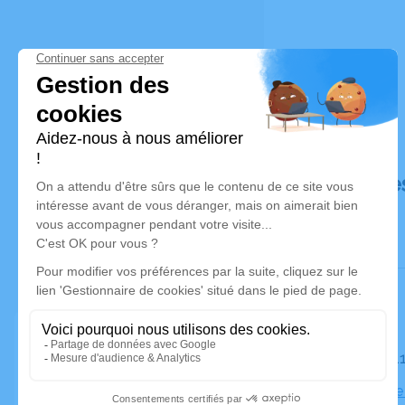
Déroulé de
Le mardi 1
Cathédrale 