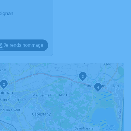
pignan
Je rends hommage
3
2
4