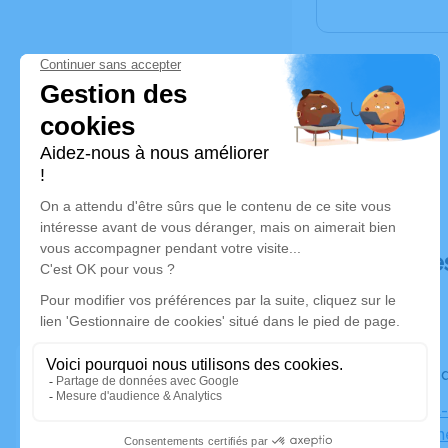
Déroulé de
Le vendred
Ofc Canet-
66140 Cane