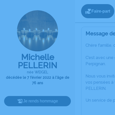
Faire-part
Message de 
Chère famille, 
Michelle
C’est avec une
PELLERIN
Perpignan.
née WEIGEL
Nous vous invit
décédée le 7 février 2022 à l'âge de
vos pensées à t
76 ans
PELLERIN.
Un service de 
Je rends hommage