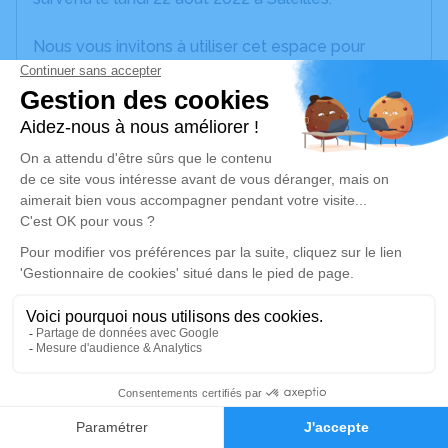
Nous vous invitons à utiliser cet espace pour
laisser vos condoléances, partager des photos
souvenirs, une anecdote ou exprimer vos pensées
à travers des poèmes ou des textes. Cet endroit
est un lieu d'expression dédié à honorer la
mémoire de Marie-Louise BERNARD.
Un service de plantation d’arbre hommage est
disponible ici
.
Je rends hommage
Cérémonie religieuse
lundi 29 août 2022 à 11h30
2
Ofc de Canet-en-Roussillon
196 Avenue de Perpignan
Faire-part
Hommages
66140 Canet-en-Roussillon