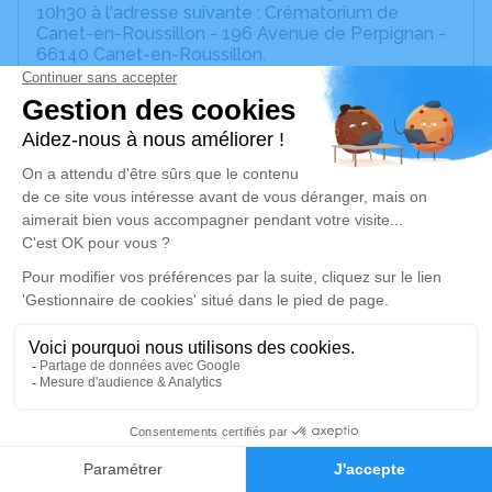
10h30 à l'adresse suivante : Crématorium de
Canet-en-Roussillon - 196 Avenue de Perpignan -
66140 Canet-en-Roussillon.
Selon son souhait, la cérémonie d'incinération aura
lieu dans la plus stricte intimité avec les proches
parents, mais nous invitons tous les amis à un
recueillement collectif au même moment.
Cet espace privé est destiné à recueillir vos
condoléances ou le souvenir d’un moment passé.
Un service de plantation d’arbre hommage est
disponible ici
.
Je rends hommage
Cérémonie civile
mardi 11 juin 2024 à 10h30
27
Crématorium de Canet-en-Roussillon
Faire-part
Hommages
196 Avenue de Perpignan