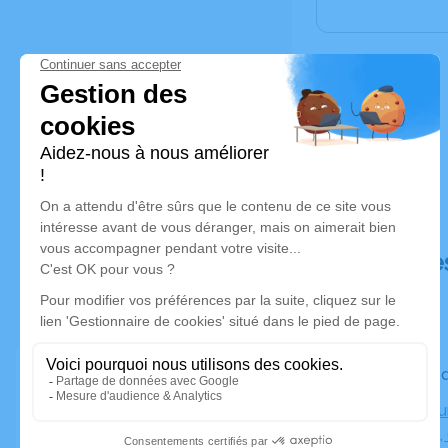
Déroulé de
Le vendred
Crématoriu
Perpignan,