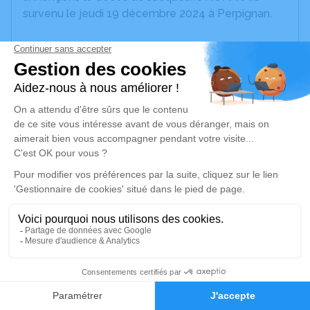
survenu le jeudi 19 décembre 2024 à Perpignan.
Nous vous invitons à utiliser cet espace pour
laisser vos condoléances, partager des photos
souvenirs, une anecdote ou exprimer vos pensées
à travers des poèmes ou des textes. Cet endroit
est un lieu d'expression dédié à honorer la
mémoire de Jacqueline AUFFRAIS.
Un service de plantation d’arbre hommage est
disponible ici
.
Je rends hommage
Déroulé des obsèques
1
Repos en salon funéraire
Faire-part
Hommages