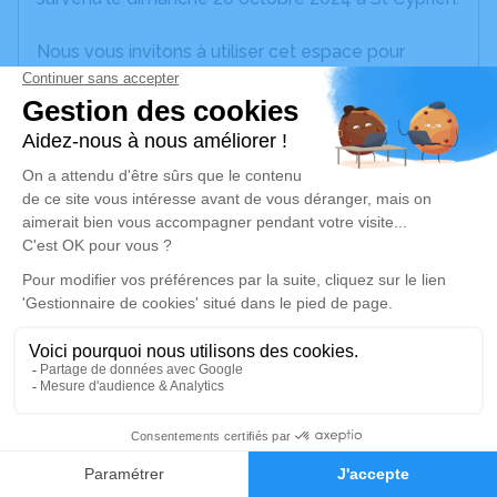
Nous vous invitons à utiliser cet espace pour
laisser vos condoléances, partager des photos
souvenirs, une anecdote ou exprimer vos pensées
à travers des poèmes ou des textes. Cet endroit
est un lieu d'expression dédié à honorer la
mémoire d’Huguette CHAPELAIN.
Un service de plantation d’arbre hommage est
disponible ici
.
Je rends hommage
Cérémonie civile
jeudi 24 octobre 2024 à 15h30
3
Crématorium de Canet-en-Roussillon
196 Avenue de Perpignan
Faire-part
Hommages
66140 Canet-en-Roussillon