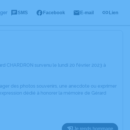
ager
SMS
Facebook
E-mail
Lien
ard CHARDRON survenu le lundi 20 février 2023 à
rtager des photos souvenirs, une anecdote ou exprimer
'expression dédié à honorer la mémoire de Gérard
Je rends hommage