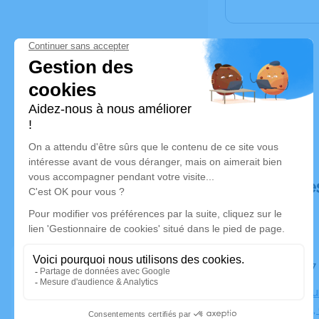
Déroulé de
Le lundi 2
Crématoriu
Perpignan,