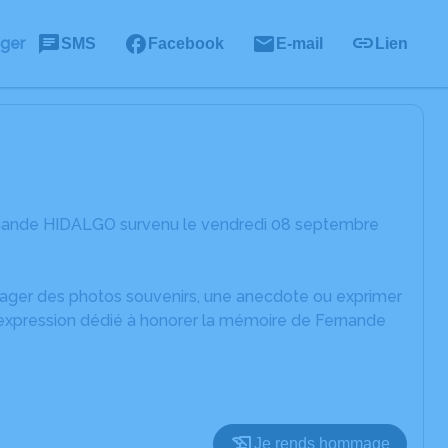
ager
SMS
Facebook
E-mail
Lien
ernande HIDALGO survenu le vendredi 08 septembre
rtager des photos souvenirs, une anecdote ou exprimer
d'expression dédié à honorer la mémoire de Fernande
Je rends hommage