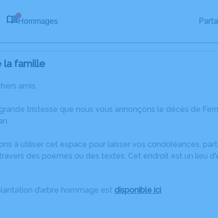
Part
Hommages
0
la famille
chers amis,
 grande tristesse que nous vous annonçons le décès de F
an.
ons à utiliser cet espace pour laisser vos condoléances, pa
travers des poèmes ou des textes. Cet endroit est un lieu 
plantation d’arbre hommage est
disponible ici
.