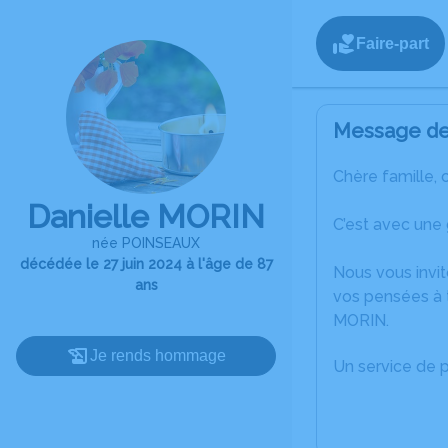
Faire-part
Message de 
Chère famille, 
Danielle MORIN
C’est avec une
née POINSEAUX
décédée le 27 juin 2024 à l'âge de 87
Nous vous invit
ans
vos pensées à t
MORIN.
Je rends hommage
Un service de 