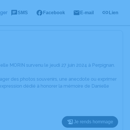
ager
SMS
Facebook
E-mail
Lien
lle MORIN survenu le jeudi 27 juin 2024 à Perpignan.
rtager des photos souvenirs, une anecdote ou exprimer
'expression dédié à honorer la mémoire de Danielle
Je rends hommage