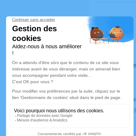
Déroulé de
Le jeudi 0
Église Sain