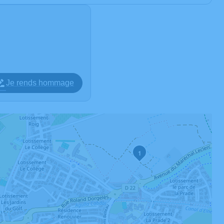
Je rends hommage
1