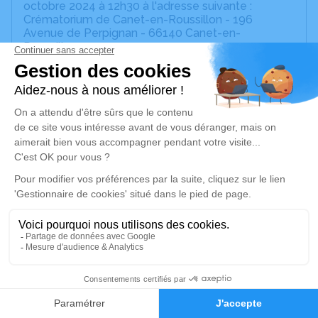
octobre 2024 à 12h30 à l'adresse suivante :
Crématorium de Canet-en-Roussillon - 196
Avenue de Perpignan - 66140 Canet-en-
Roussillon.
Cet espace privé est destiné à recueillir vos
condoléances ou le souvenir d’un moment passé.
Un service de plantation d’arbre hommage est
disponible ici
.
Je rends hommage
Cérémonie religieuse
mercredi 30 octobre 2024 à 12h30
Crématorium de Canet-en-Roussillon
196 Avenue de Perpignan
36
66140 Canet-en-Roussillon
Faire-part
Hommages