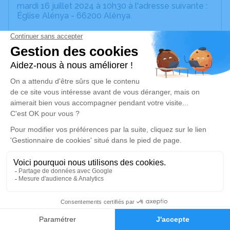
mardi 16 juillet 2024 à 10h30 à l'adresse suivante :
Église Alénya - 66200 Alénya.
Cet espace privé est destiné à recueillir vos
condoléances ou le souvenir d’un moment passé.
Un service de plantation d’arbre hommage est
disponible ici
.
Je rends hommage
Cérémonie religieuse
mardi 16 juillet 2024 à 10h30
Église d'Alénya
66200 Alénya
27
Je rends hommage
Faire-part
Hommages
Déroulé des obsèques