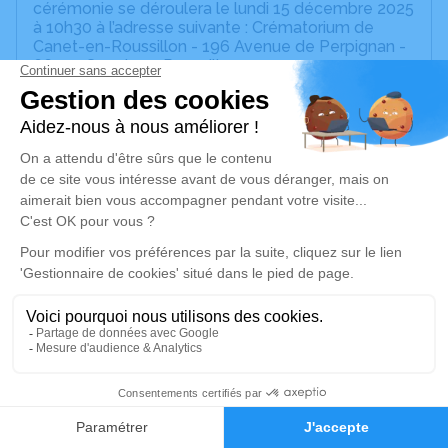
cérémonie se déroulera le lundi 15 décembre 2025
à 10h30 à l’adresse suivante : Crématorium de
Canet-en-Roussillon - 196 Avenue de Perpignan -
66140 Canet-en-Roussillon.
Nous vous invitons à utiliser cet espace pour
laisser vos condoléances, partager des photos
souvenirs, une anecdote ou exprimer vos pensées
à travers des poèmes ou des textes. Cet endroit
est un lieu d'expression dédié à honorer la
mémoire de Carmen BISE.
Un service de plantation d’arbre hommage est
disponible ici
.
Je rends hommage
Cérémonie civile
13
lundi 15 décembre 2025 à 10h30
Crématorium de Canet-en-Roussillon
Faire-part
Hommages
196 Avenue de Perpignan