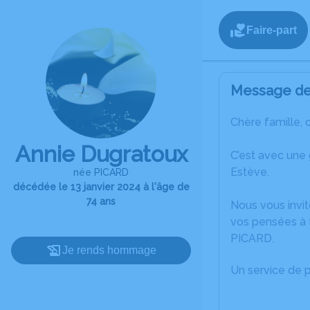
Faire-part
Message de 
Chère famille, 
Annie Dugratoux
C’est avec une
Estève.
née PICARD
décédée le 13 janvier 2024 à l'âge de
74 ans
Nous vous invit
vos pensées à t
PICARD.
Je rends hommage
Un service de 