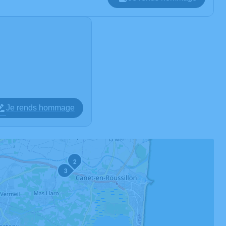
Je rends hommage
2
3