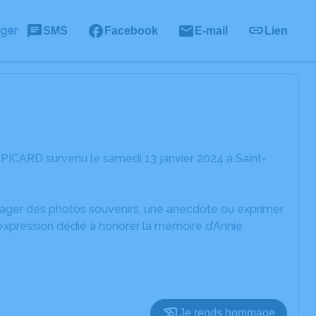
ager
SMS
Facebook
E-mail
Lien
 PICARD survenu le samedi 13 janvier 2024 à Saint-
rtager des photos souvenirs, une anecdote ou exprimer
'expression dédié à honorer la mémoire d’Annie
Je rends hommage